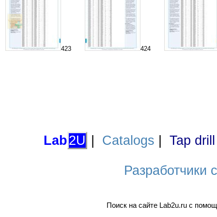
423
424
Lab
2U
|
Catalogs
|
Tap dril
Разработчики са
Поиск на сайте Lab2u.ru с пом