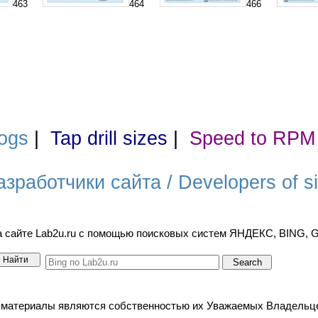
463
464
466
ogs
|
Tap drill sizes
|
Speed to RPM
азработчики сайта / Developers of si
а сайте Lab2u.ru с помощью поисковых систем ЯНДЕКС, BING,
териалы являются собственностью их Уважаемых Владельцев. / A