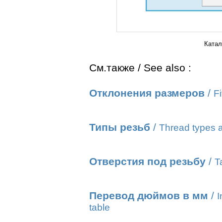
Катал
См.также / See also :
Отклонения размеров
/
Fi
Типы резьб
/
Thread types a
Отверстия под резьбу
/
T
Перевод дюймов в мм
/
I
table