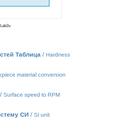
 Lab2u
стей Таблица
/
Hardness
piece material conversion
/
Surface speed to RPM
истему СИ
/
SI unit