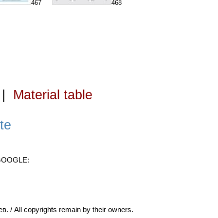
467
468
|
Material table
te
 GOOGLE:
ll copyrights remain by their owners.