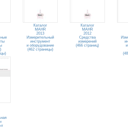
Каталог
Каталог
MAHR
MAHR
2013
2012
ьные
Измерительный
Средства
Изм
нты
инструмент
измерений
и
ры
и оборудование
(466 страниц)
и
)
(462 страницы)
ицы)
(4
ьная
и
нт