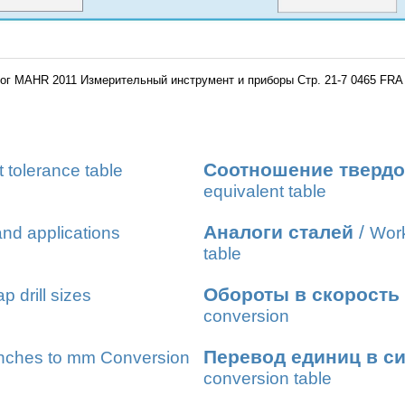
ог MAHR 2011 Измерительный инструмент и приборы Стр. 21-7 0465 FRA
Соотношение твердо
t tolerance table
equivalent table
Аналоги сталей
/
nd applications
Work
table
Обороты в скорость
ap drill sizes
conversion
Перевод единиц в с
nches to mm Conversion
conversion table