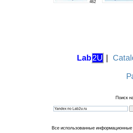
462
Lab
2U
|
Catal
Р
Поиск н
Все использованные информационные ма