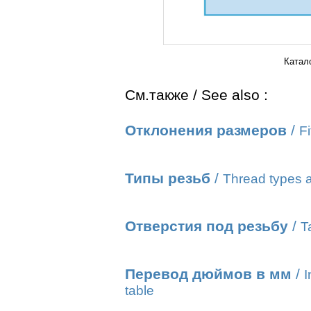
Катал
См.также / See also :
Отклонения размеров
/
Fi
Типы резьб
/
Thread types a
Отверстия под резьбу
/
T
Перевод дюймов в мм
/
I
table