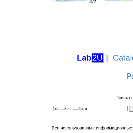
372
Lab
2U
|
Catal
Р
Поиск н
Все использованные информационные ма