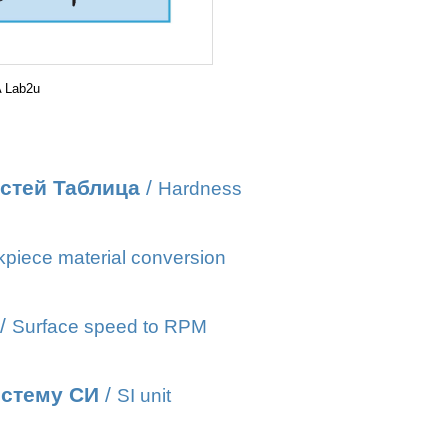
 Lab2u
стей Таблица
/
Hardness
piece material conversion
/
Surface speed to RPM
истему СИ
/
SI unit