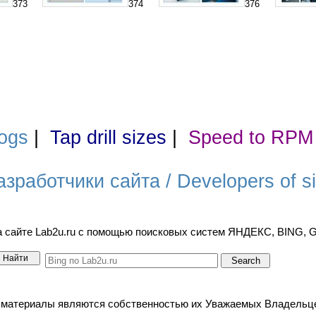
373
374
376
ogs
|
Tap drill sizes
|
Speed to RPM
азработчики сайта / Developers of si
а сайте Lab2u.ru с помощью поисковых систем ЯНДЕКС, BING,
териалы являются собственностью их Уважаемых Владельцев. / A