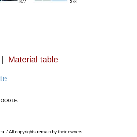
377
378
|
Material table
te
 GOOGLE:
ll copyrights remain by their owners.