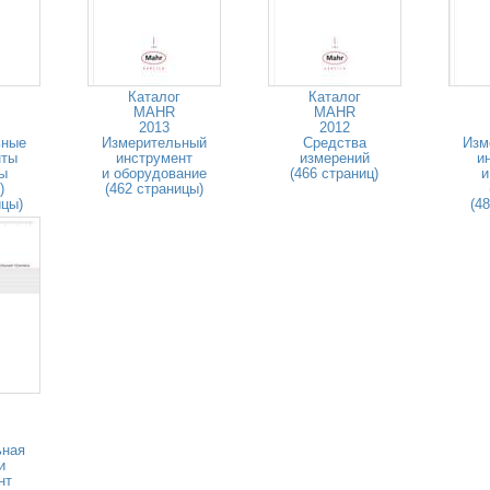
Каталог
Каталог
MAHR
MAHR
2013
2012
ьные
Измерительный
Средства
Изм
нты
инструмент
измерений
и
ры
и оборудование
(466 страниц)
и
)
(462 страницы)
ицы)
(4
ьная
и
нт