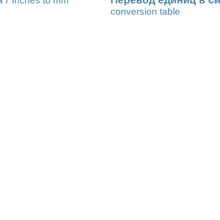
м
/
Перевод единиц в с
Inches to mm
conversion table