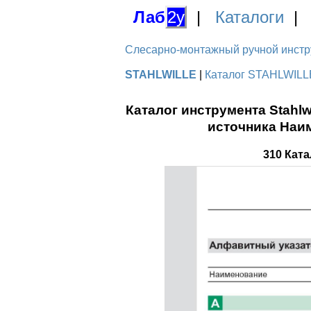
Лаб
2у
|
Каталоги
Слесарно-монтажный ручной инстру
STAHLWILLE
|
Каталог STAHLWILLE
Каталог инструмента Stahl
источника Наи
310 Кат