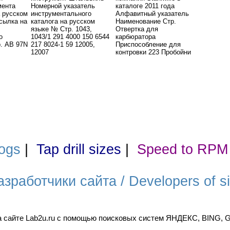
мента
Номерной указатель
каталоге 2011 года
а русском
инструментального
Алфавитный указатель
сылка на
каталога на русском
Наименование Стр.
языке № Стр. 1043,
Отвертка для
о
1043/1 291 4000 150 6544
карбюратора
. AB 97N
217 8024-1 59 12005,
Приспособление для
12007
контровки 223 Пробойни
ogs
|
Tap drill sizes
|
Speed to RPM
азработчики сайта / Developers of si
а сайте Lab2u.ru с помощью поисковых систем ЯНДЕКС, BING,