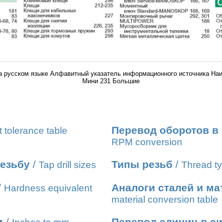
а на русском языке Алфавитный указатель информационного источника На
Мини 231 Большие
Перевод оборотов в
t tolerance table
RPM conversion
резьбу
/
Типы резьб
/
Tap drill sizes
Thread ty
/
Аналоги сталей и м
Hardness equivalent
material conversion table