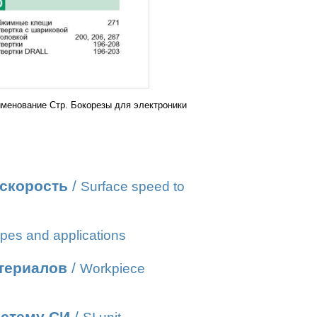
именование Стр. Бокорезы для электроники
 скорость
/
Surface speed to
pes and applications
атериалов
/
Workpiece