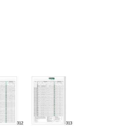
312
313