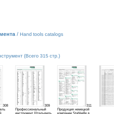
умента
/
Hand tools catalogs
трумент (Всего 315 стр.)
308
309
311
тель
Профессиональный
Продукция немецкой
й
инструмент Штальвиль
компании Stahlwille в