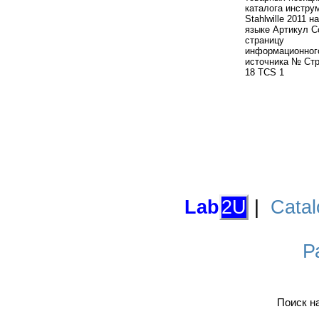
каталога инстру
Stahlwille 2011 н
языке Артикул С
страницу
информационног
источника № Стр
18 TCS 1
Lab
2U
|
Catal
Р
Поиск н