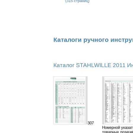
(315 страниц)
Каталоги ручного инстр
Каталог STAHLWILLE 2011 Инс
307
Номерной указа
товарных позици