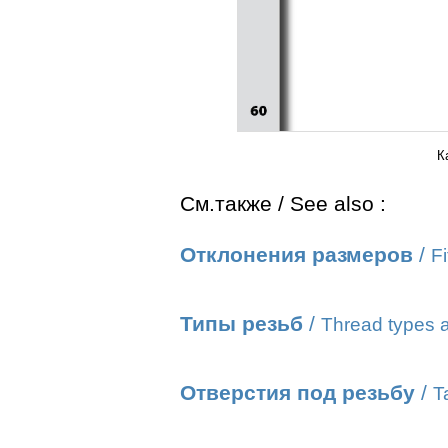
К
См.также / See also :
Отклонения размеров
/
Fi
Типы резьб
/
Thread types a
Отверстия под резьбу
/
T