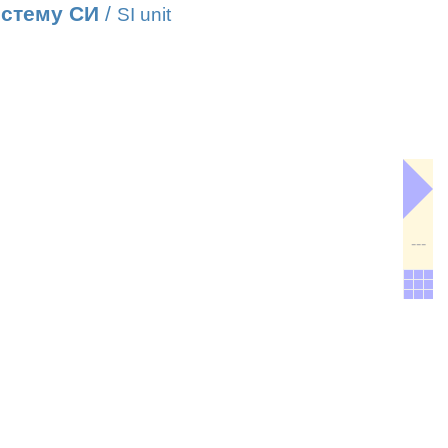
истему СИ
/
SI unit
---