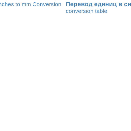
Перевод единиц в с
nches to mm Conversion
conversion table