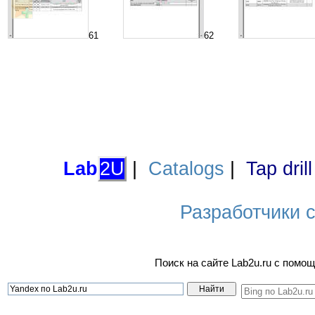
61
62
Lab
2U
|
Catalogs
|
Tap dril
Разработчики са
Поиск на сайте Lab2u.ru с пом