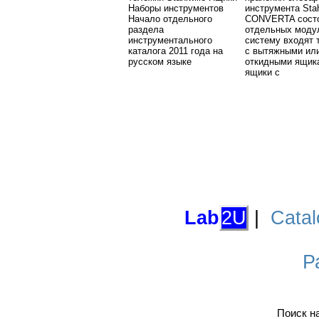
Наборы инструментов
инструмента Stah
Начало отдельного
CONVERTA состо
раздела
отдельных моду
инструментального
систему входят 
каталога 2011 года на
с вытяжными ил
русском языке
откидными ящик
ящики с
Lab
2U
|
Catal
Р
Поиск н