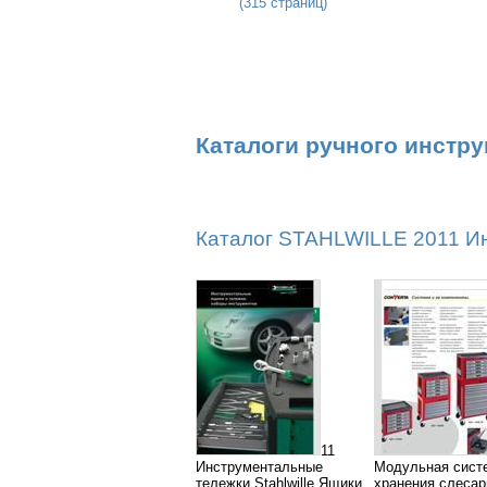
(315 страниц)
Каталоги ручного инстр
Каталог STAHLWILLE 2011 Инс
11
Инструментальные
Модульная сист
тележки Stahlwille Ящики
хранения слесар