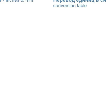
м
/
Перевод единиц в с
Inches to mm
conversion table