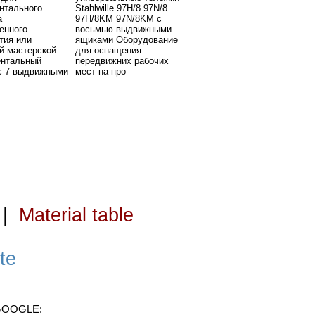
нтального
Stahlwille 97H/8 97N/8
а
97H/8KM 97N/8KM с
енного
восьмью выдвижными
тия или
ящиками Оборудование
й мастерской
для оснащения
ентальный
передвижних рабочих
с 7 выдвижными
мест на про
|
Material table
te
 GOOGLE: