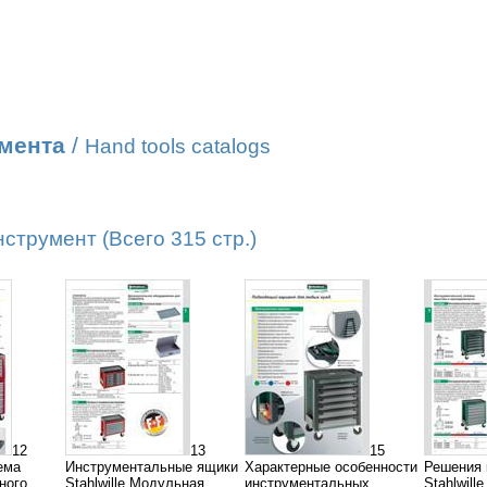
умента
/
Hand tools catalogs
трумент (Всего 315 стр.)
12
13
15
ема
Инструментальные ящики
Характерные особенности
Решения 
ного
Stahlwille Модульная
инструментальных
Stahlwill