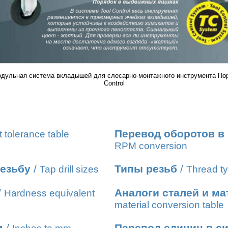
Модульная система вкладышей для слесарно-монтажного инструмента По
Control
Перевод оборотов в
t tolerance table
RPM conversion
резьбу
/
Типы резьб
/
Tap drill sizes
Thread ty
/
Аналоги сталей и м
Hardness equivalent
material conversion table