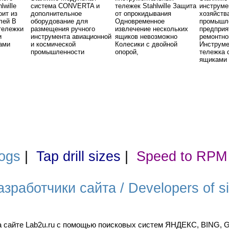
lwille
система CONVERTA и
тележек Stahlwille Защита
инструме
ит из
дополнительное
от опрокидывания
хозяйств
лей В
оборудование для
Одновременное
промышл
тележки
размещения ручного
извлечение нескольких
предприя
и
инструмента авиационной
ящиков невозможно
ремонтно
ами
и космической
Колесики с двойной
Инструм
промышленности
опорой,
тележка 
ящиками
ogs
|
Tap drill sizes
|
Speed to RPM
азработчики сайта / Developers of si
а сайте Lab2u.ru с помощью поисковых систем ЯНДЕКС, BING,