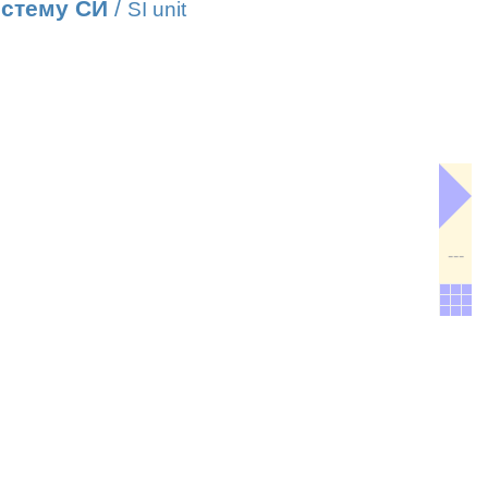
истему СИ
/
SI unit
---