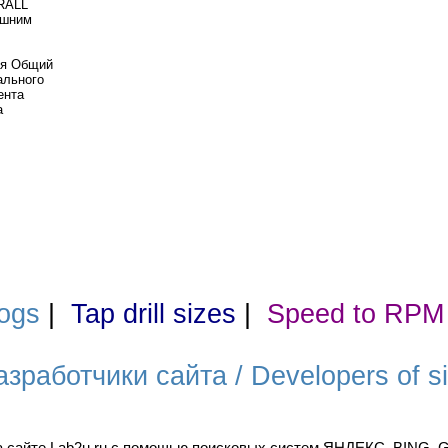
DRALL
ешним
ая Общий
ального
ента
а
ogs
|
Tap drill sizes
|
Speed to RPM
азработчики сайта / Developers of si