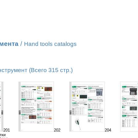
умента
/
Hand tools catalogs
трумент (Всего 315 стр.)
201
202
204
тки