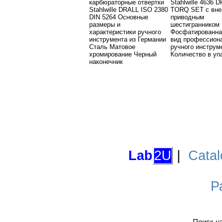
карбюраторные отвертки
Stahlwille 4636 
Stahlwille DRALL ISO 2380
TORQ SET с вн
DIN 5264 Основные
приводным
размеры и
шестигранником
характеристики ручного
Фосфатированн
инструмента из Германии
вид профессион
Сталь Матовое
ручного инструм
хромирование Черный
Количество в уп
наконечник
Lab
2U
|
Catal
Р