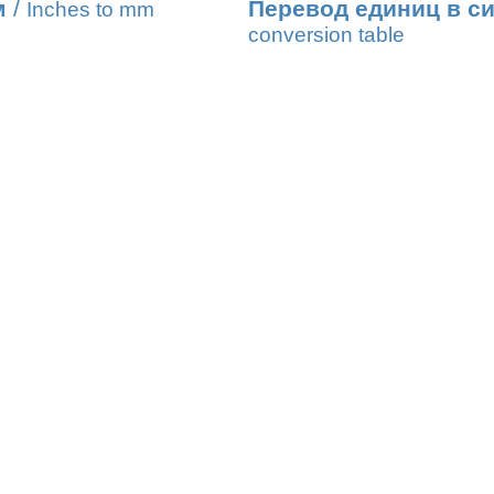
м
/
Перевод единиц в с
Inches to mm
conversion table