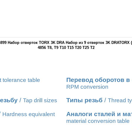
e 4899 Набор отверток TORX 3K DRA Набор из 9 отверток 3K DRATOR
4856 T8, T9 T10 T15 T20 T25 T2
Перевод оборотов в
t tolerance table
RPM conversion
резьбу
/
Типы резьб
/
Tap drill sizes
Thread ty
/
Аналоги сталей и м
Hardness equivalent
material conversion table