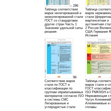
286
Таблица соответствия
Таблица соответ
марок нелегированной и
марок нержавею
низколегированной стали
стали (ферритна
ГОСТ со стандартами
мартенситная и
других стран Часть 1
аустенитная ста
Значение удельной силы
2 Россия Велико
резания
США Германия Ф
Испания
96
Соответствие марок
Таблица соответ
стали по ГОСТ и
марок стали и с
классификации по
ГОСТ классифик
группам обрабатываемых
ISO PMKNSH и 
материалов согласно ISO
Нержавеющая с
и системы СМС
Чугун Алюминий
Легированные и
Алюминиевые и
углеродистые стали
сплавы