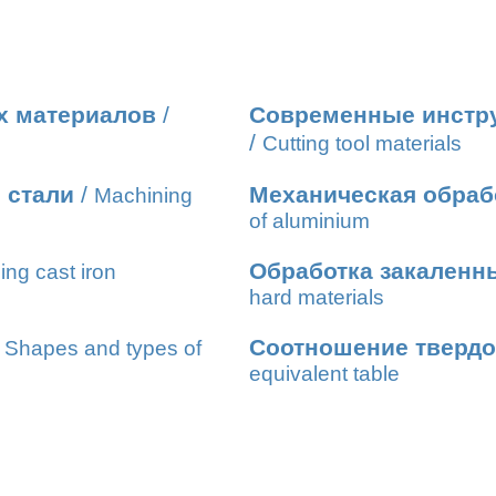
х материалов
/
Современные инстр
/
Cutting tool materials
 стали
/
Механическая обраб
Machining
of aluminium
Обработка закаленн
ng cast iron
hard materials
/
Соотношение твердо
Shapes and types of
equivalent table