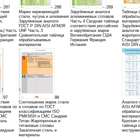
287
288
289
ствия
Марки нержавеющей
Зарубежные аналоги
Таблица 
щей
стали, чугуна и алюминия
алюминиевых сплавов
обрабат
я,
Зарубежные аналоги
Часть 4 Сводная таблица
материал
ГОСТ P DIN AISI AFNOR
соответствия российских
Зарубежн
ль) Часть
UNF Часть 3
и зарубежных марок
аналогов
британия
Сравнительная таблица
Великобритания США
жаропроч
ранция
обрабатываемых
Германия Франция
Стандар
материалов
Испания
AISI DIN
97
98
ствия
Соотношение марок стали
Аналоги 
плавов по
и сплавов по ГОСТ
AISI AFN
ациям
классификациям ISO
обрабат
СМС
PMKNSH и СМС Сандвик
материал
таль
Титан Жаропрочные и
Краткая 
титановые сплавы
таблица 
 медные
Закаленная сталь и
инструме
материалы