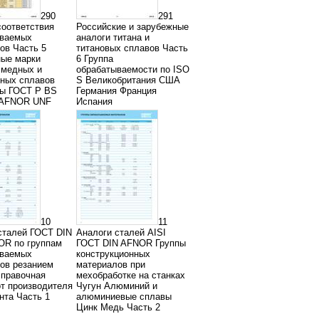
290
291
соответствия
Российские и зарубежные
ываемых
аналоги титана и
ов Часть 5
титановых сплавов Часть
ые марки
6 Группа
 медных и
обрабатываемости по ISO
ных сплавов
S Великобритания США
ты ГОСТ P BS
Германия Франция
 AFNOR UNF
Испания
10
11
сталей ГОСТ DIN
Аналоги сталей AISI
OR по группам
ГОСТ DIN AFNOR Группы
ываемых
конструкционных
ов резанием
материалов при
справочная
мехобработке на станках
от производителя
Чугун Алюминий и
нта Часть 1
алюминиевые сплавы
Цинк Медь Часть 2