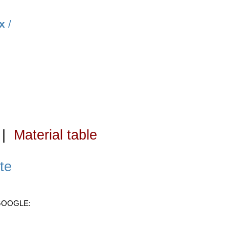
х
/
|
Material table
te
 GOOGLE: