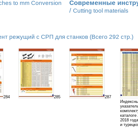
Современные инстр
ches to mm Conversion
/
Cutting tool materials
т режущий с СРП для станков (Всего 292 стр.)
284
285
287
Индексны
указател
комплек
каталоге
2018 год
и турецк