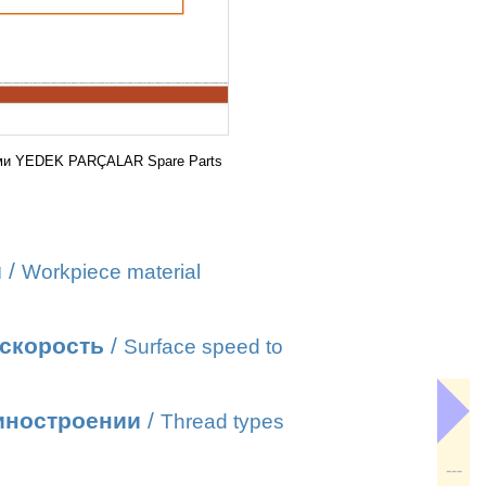
ми YEDEK PARÇALAR Spare Parts
и
/
Workpiece material
 скорость
/
Surface speed to
иностроении
/
Thread types
---