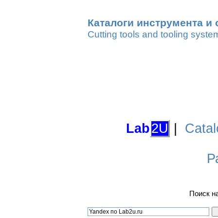
Каталоги инструмента и 
Cutting tools and tooling syste
Lab
2U
|
Catal
Р
Поиск н