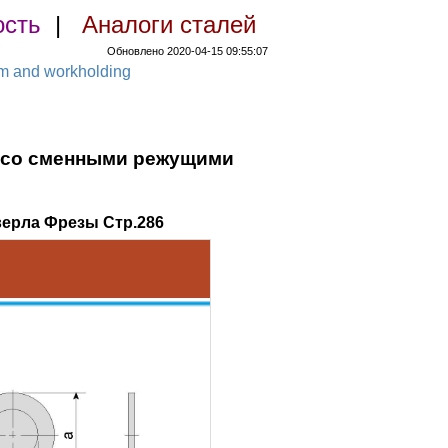
ость
|
Аналоги сталей
Обновлено 2020-04-15 09:55:07
em and workholding
а со сменными режущими
верла Фрезы Стр.286