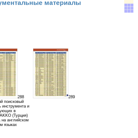
ументальные материалы
288
289
й поисковый
ь инструмента и
тующих в
 AKKO (Турция)
а на английском
ом языках