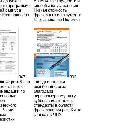
и допусков
Возможные трудности и
йте программу с
способы их устранения
ей радиуса
Низкая стойкость
 Rprg нанесено
фрезерного инструмента
е
Выкрашивание Поломка
367
302
ание резьбы на
Твердосплавная
х станках с
резьбовая фреза
омендации по
благодаря
основных
неравномерному шагу
ров
зубьев задает новые
ического
стандарты в области
 Расчет
фрезерования резьбы на
ких
станках с ЧПУ
еристик