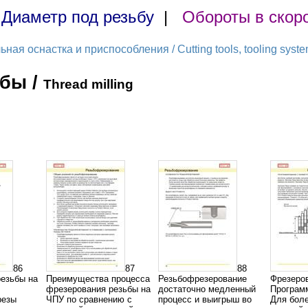
|
Диаметр под резьбу
|
Обороты в скор
ая оснастка и приспособления / Cutting tools, tooling syst
бы /
Thread milling
86
87
88
резьбы на
Преимущества процесса
Резьбофрезерование
Фрезеро
фрезерования резьбы на
достаточно медленный
Програм
резы
ЧПУ по сравнению с
процесс и выигрыш во
Для бол