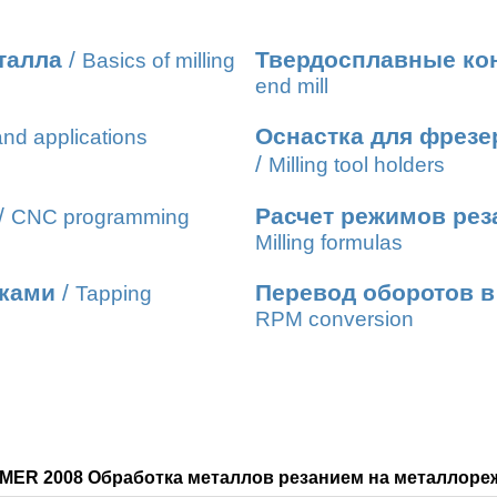
талла
/
Твердосплавные ко
Basics of milling
end mill
Оснастка для фрезе
nd applications
/
Мilling tool holders
/
Расчет режимов рез
CNC programming
Milling formulas
иками
/
Перевод оборотов в
Tapping
RPM conversion
MER 2008 Обработка металлов резанием на металлореж