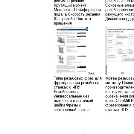
режимов резания
резьбовые по 
Крутящий момент
Основные элем
Мощность Периферииная
резьбонарезног
подача Скорость резания
режущего инст
Шаг резьбы Частота
Диаметр сердц
вращения
263
Типы резьбовых фрез для
Фрезы резьбов
фрезерования резьбы на
металлу Приня
станках с ЧПУ
производителе
Резьбофрезы
инструмента с
универсальные без
обозначения ко
выточки и с выточкой
фрез CoroMill P
шейки Фрезы с
фрезерования 
зенковочной частью
станках ЧПУ