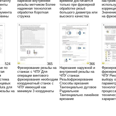
металлу
нарезкой внутренней
времени достигается
настройк
енты
резьбы метчиком Более
только при фрезерной
использу
о
надежная технология
обработке резьб
коррекци
румента
обработки Короткая
большого диаметра или
Значение
евины
стружка
высокого качества
на фрез
524
365
366
ые по
Фрезерование резьбы на
Нарезание наружной и
Фрезеров
тая
станках с ЧПУ Для
внутренней резьбы на
фрезерны
м
операции винтового
ЧПУ станках
ЧПУ Рек
истема
фрезерования необходим
Резьбофрезерование
выбору 
нцевых
координатный станок с
Способы врезания
парамет
lura для
ЧПУ имеющий как
Тангенциально дуговое
технолог
резьбы на
минимум 3 координаты
Радиальное
процесса
Тангенциально линейное
техничес
врезание
хараракт