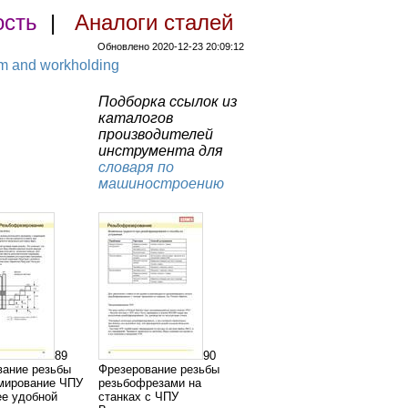
ость
|
Аналоги сталей
Обновлено 2020-12-23 20:09:12
em and workholding
Подборка ссылок из
каталогов
производителей
инструмента для
словаря по
машиностроению
89
90
вание резьбы
Фрезерование резьбы
мирование ЧПУ
резьбофрезами на
ее удобной
станках с ЧПУ