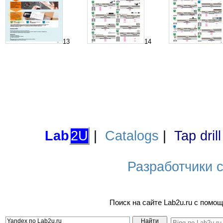
13
14
Lab
2U
|
Catalogs
|
Tap dril
Разработчики са
Поиск на сайте Lab2u.ru с пом