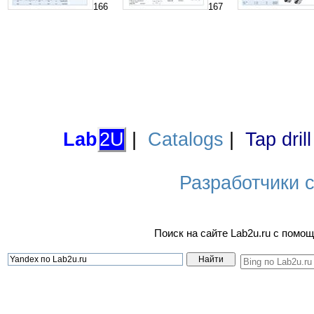
166
167
Lab
2U
|
Catalogs
|
Tap dril
Разработчики са
Поиск на сайте Lab2u.ru с пом