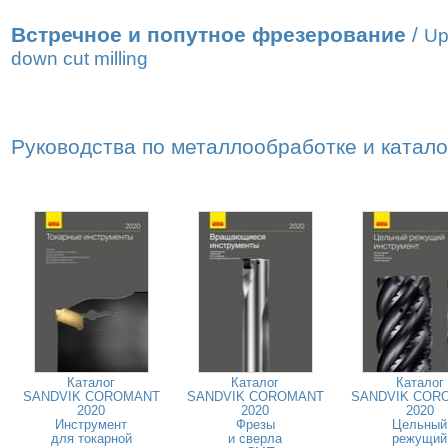
Встречное и попутное фрезерование
/
Up
down cut milling
Руководства по металлообработке и катал
Каталог
Каталог
Каталог
SANDVIK COROMANT
SANDVIK COROMANT
SANDVIK COR
2020
2020
2020
Инструмент
Фрезы
Цельный
для токарной
и сверла
режущий