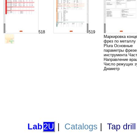
518
519
Маркировка конц
фрез по металлу 
Plura Основные
параметры фрезе
инструмента Част
Направление вра
Число режущих з
Диаметр
Lab
2U
|
Catalogs
|
Tap dril