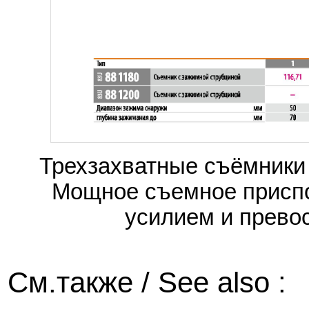
Трехзахватные съёмники 
Мощное съемное присп
усилием и прево
См.также / See also :