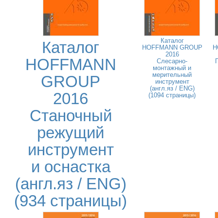
Каталог
Каталог
HOFFMANN GROUP
H
2016
HOFFMANN
Слесарно-
монтажный и
мерительный
GROUP
инструмент
(англ.яз / ENG)
2016
(1094 страницы)
Станочный
режущий
инструмент
и оснастка
(англ.яз / ENG)
(934 страницы)