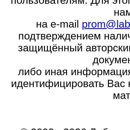
пользователям. Для это
на
на e-mail
prom@lab
подтверждением налич
защищённый авторски
докумен
либо иная информаци
идентифицировать Вас 
мат