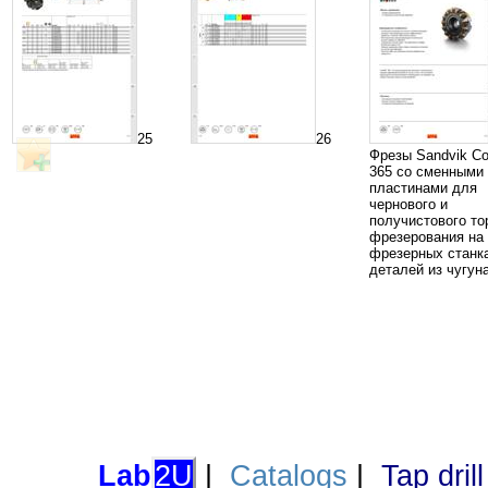
25
26
Фрезы Sandvik Cor
365 со сменными
пластинами для
чернового и
получистового то
фрезерования на
фрезерных станк
деталей из чугун
Lab
2U
|
Catalogs
|
Tap dril