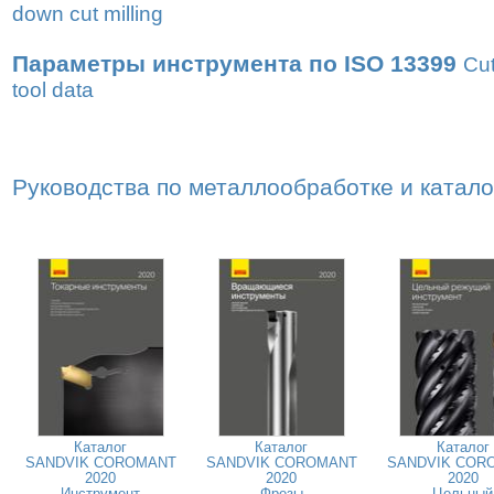
down cut milling
Параметры инструмента по ISO 13399
Cut
tool data
Руководства по металлообработке и катал
Каталог
Каталог
Каталог
SANDVIK COROMANT
SANDVIK COROMANT
SANDVIK COR
2020
2020
2020
Инструмент
Фрезы
Цельный