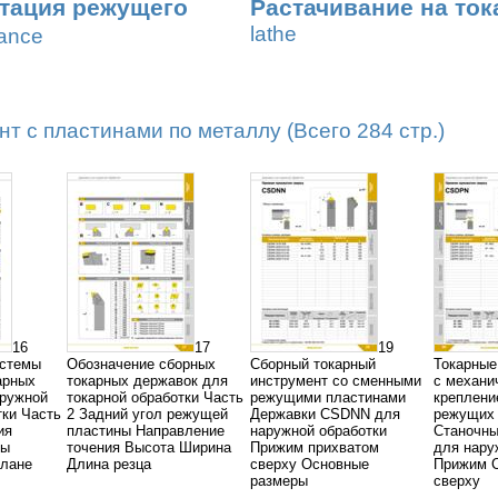
тация режущего
Растачивание на ток
lathe
nance
т с пластинами по металлу (Всего 284 стр.)
16
17
19
стемы
Обозначение сборных
Сборный токарный
Токарные
арных
токарных державок для
инструмент со сменными
с механи
аружной
токарной обработки Часть
режущими пластинами
креплени
тки Часть
2 Задний угол режущей
Державки CSDNN для
режущих 
ия
пластины Направление
наружной обработки
Станочны
ны
точения Высота Ширина
Прижим прихватом
для нару
плане
Длина резца
сверху Основные
Прижим 
размеры
сверху