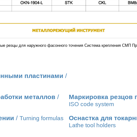
ые резцы для наружного фасонного точения Система крепления СМП П
енными пластинами
/
работки металлов
/
Маркировка резцов 
ISO code system
ении
/
Оснастка для токарн
Turning formulas
Lathe tool holders