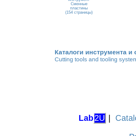
Сменные
пластины
(154 страницы)
Каталоги инструмента и 
Cutting tools and tooling syste
Lab
2U
|
Catal