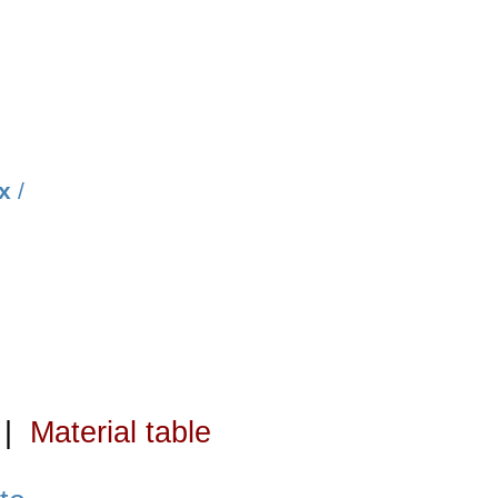
х
/
|
Material table