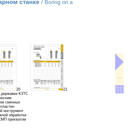
арном станке
/
Boring on a
---
20
21
 державки КЗТС
ческим
ем сменных
пластин
й инструмент
жной обработки
СМП прихватом