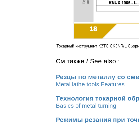
Токарный инструмент КЗТС CKJNR/L Сборн
См.также / See also :
Резцы по металлу со см
Metal lathe tools Features
Технология токарной об
Basics of metal turning
Режимы резания при точ