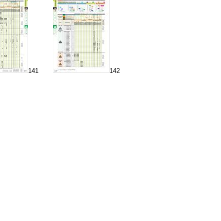
141
142