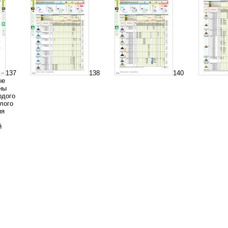
137
138
140
ые
ны
рдого
лого
ия
й