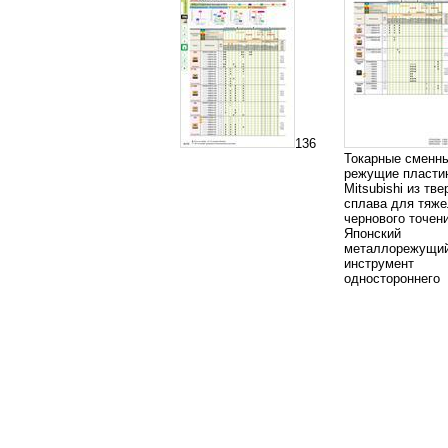
136
Токарные сменн
режущие пласти
Mitsubishi из тве
сплава для тяже
чернового точен
Японский
металлорежущи
инструмент
одностороннего