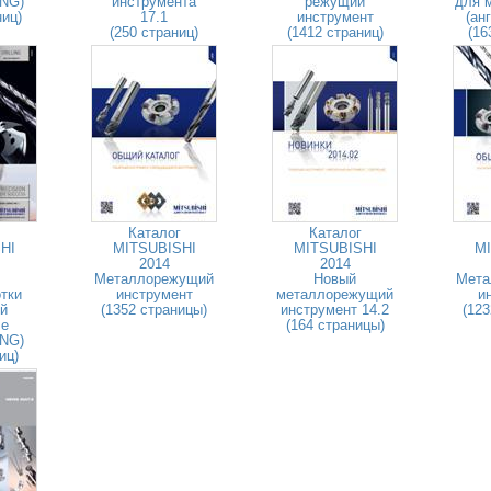
ENG)
инструмента
режущий
для 
ниц)
17.1
инструмент
(ан
(250 страниц)
(1412 страниц)
(16
Каталог
Каталог
HI
MITSUBISHI
MITSUBISHI
MI
2014
2014
Металлорежущий
Новый
Мета
тки
инструмент
металлорежущий
и
й
(1352 страницы)
инструмент 14.2
(123
ле
(164 страницы)
ENG)
иц)