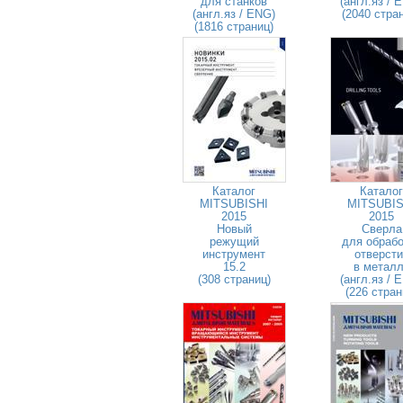
для станков
(англ.яз / 
(англ.яз / ENG)
(2040 стра
(1816 страниц)
Каталог
Каталог
MITSUBISHI
MITSUBIS
2015
2015
Новый
Сверла
режущий
для обрабо
инструмент
отверсти
15.2
в метал
(308 страниц)
(англ.яз / 
(226 стран