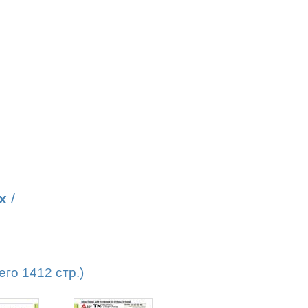
х
/
го 1412 стр.)