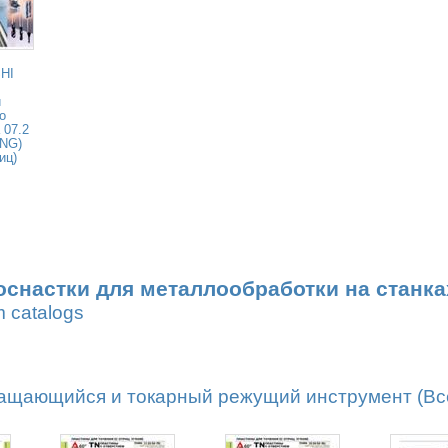
HI
и
о
 07.2
ENG)
иц)
оснастки для металлообработки на станка
m catalogs
ащающийся и токарный режущий инструмент (Все