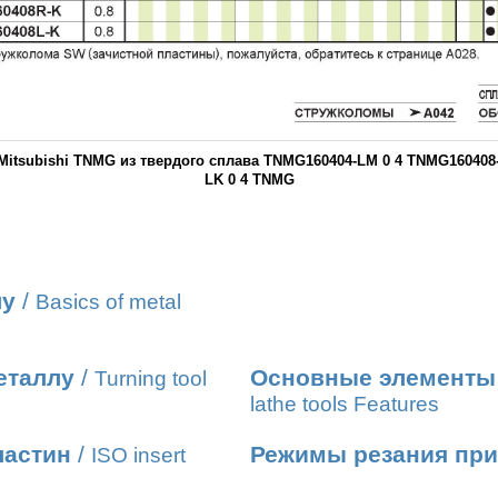
itsubishi TNMG из твердого сплава TNMG160404-LM 0 4 TNMG160408-
LK 0 4 TNMG
лу
/
Basics of metal
еталлу
/
Основные элементы 
Turning tool
lathe tools Features
ластин
/
Режимы резания при
ISO insert