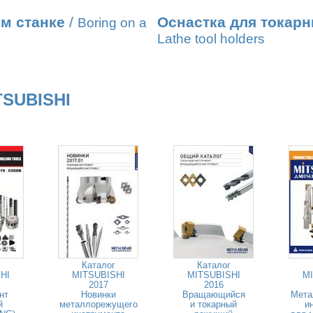
м станке
/
Оснастка для токарн
Boring on a
Lathe tool holders
TSUBISHI
Каталог
Каталог
HI
MITSUBISHI
MITSUBISHI
MI
2017
2016
нт
Новинки
Вращающийся
Мета
й
металлорежущего
и токарный
и