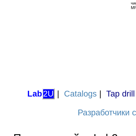
чи
MP
Lab
2U
|
Catalogs
|
Tap dril
Разработчики са