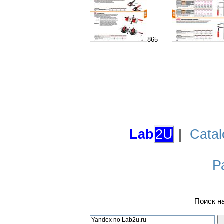
865
Lab
2U
|
Catal
Р
Поиск н