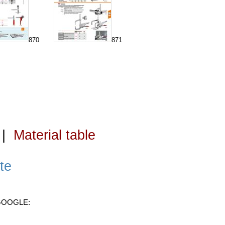
870
871
|
Material table
te
 GOOGLE: