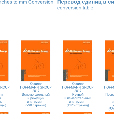
Перевод единиц в с
nches to mm Conversion
conversion table
Каталог
Каталог
GROUP
HOFFMANN GROUP
HOFFMANN GROUP
HOFF
2017
2017
нт
Вспомогательный
Ручной
Прои
ы
и режущий
и измерительный
рь
инструмент
инструмент
и
ицы)
(998 страниц)
(1126 страниц)
(62