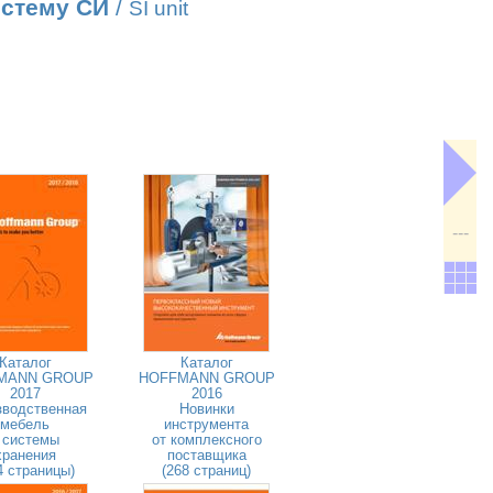
истему СИ
/
SI unit
---
Каталог
Каталог
MANN GROUP
HOFFMANN GROUP
2017
2016
зводственная
Новинки
мебель
инструмента
 системы
от комплексного
хранения
поставщика
4 страницы)
(268 страниц)