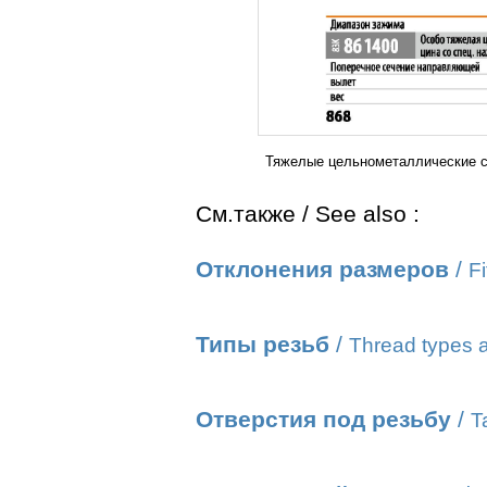
Тяжелые цельнометаллические с
См.также / See also :
Отклонения размеров
/
Fi
Типы резьб
/
Thread types a
Отверстия под резьбу
/
T