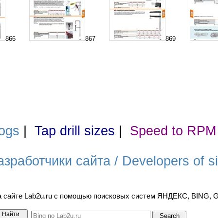
866
867
869
ogs
|
Tap drill sizes
|
Speed to RPM
азработчики сайта / Developers of si
а сайте Lab2u.ru с помощью поисковых систем ЯНДЕКС, BING,