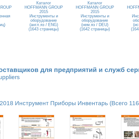
Каталог
Каталог
GROUP
HOFFMANN GROUP
HOFFMANN GROUP
HOFF
2015
2015
енная
Инструменты и
Инструменты и
Инс
оборудование
оборудование
об
иц)
(англ.яз / ENG)
(нем.яз / DEU)
(ис
(1643 страницы)
(1642 страницы)
(164
оставщиков для предприятий и служб сер
uppliers
18 Инструмент Приборы Инвентарь (Всего 1162