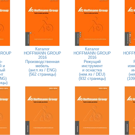
Каталог
Каталог
GROUP
HOFFMANN GROUP
HOFFMANN GROUP
HOFF
2016
2016
о-
Производственная
Режущий
й и
мебель
инструмент
изм
ный
(англ.яз / ENG)
и оснастка
и
нт
(562 страницы)
(нем.яз / DEU)
(не
ENG)
(932 страницы)
(109
ицы)