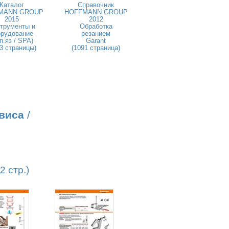
Каталог
Справочник
MANN GROUP
HOFFMANN GROUP
2015
2012
трументы и
Обработка
орудование
резанием
п.яз / SPA)
Garant
3 страницы)
(1091 страница)
виса
/
 стр.)