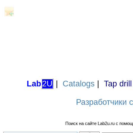
Lab
2U
|
Catalogs
|
Tap dril
Разработчики са
Поиск на сайте Lab2u.ru с пом