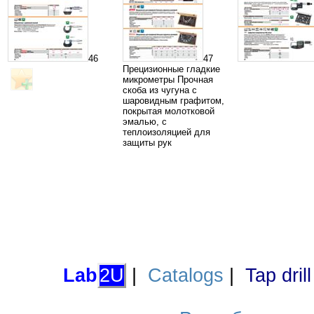
46
47
Прецизионные гладкие
микрометры Прочная
скоба из чугуна с
шаровидным графитом,
покрытая молотковой
эмалью, с
теплоизоляцией для
защиты рук
Lab
2U
|
Catalogs
|
Tap dril