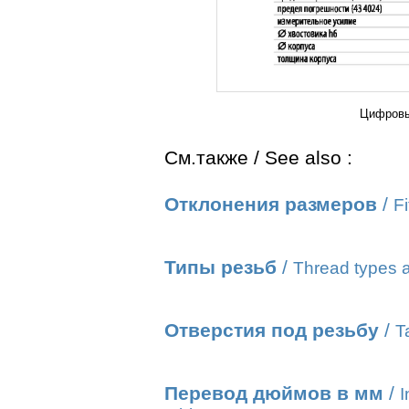
Цифровы
См.также / See also :
Отклонения размеров
/
Fi
Типы резьб
/
Thread types a
Отверстия под резьбу
/
T
Перевод дюймов в мм
/
I