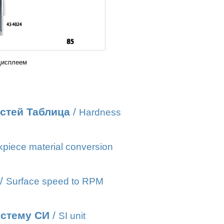
дисплеем
стей Таблица
/
Hardness
piece material conversion
/
Surface speed to RPM
истему СИ
/
SI unit