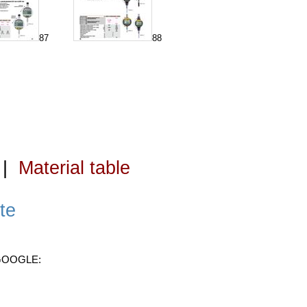
87
88
|
Material table
te
 GOOGLE: