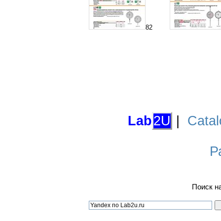
82
Lab
2U
|
Catal
Р
Поиск н