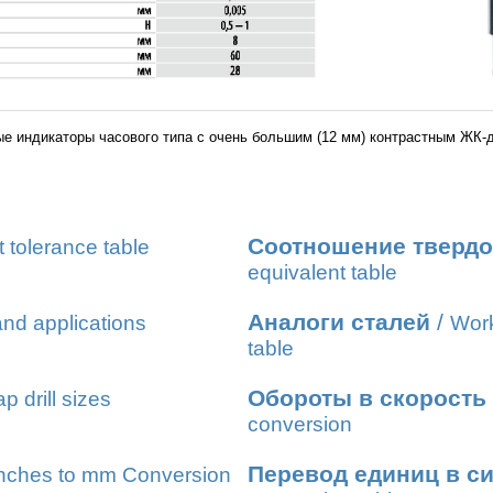
е индикаторы часового типа с очень большим (12 мм) контрастным ЖК-
Соотношение твердо
t tolerance table
equivalent table
Аналоги сталей
/
nd applications
Work
table
Обороты в скорость
ap drill sizes
conversion
Перевод единиц в с
nches to mm Conversion