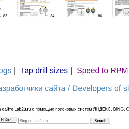
83
84
86
ogs
|
Tap drill sizes
|
Speed to RPM
азработчики сайта / Developers of si
а сайте Lab2u.ru с помощью поисковых систем ЯНДЕКС, BING,