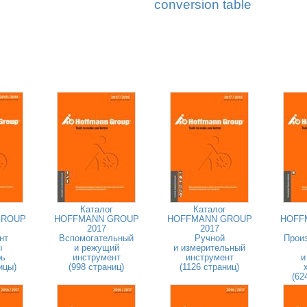
conversion table
Каталог
Каталог
GROUP
HOFFMANN GROUP
HOFFMANN GROUP
HOFF
2017
2017
нт
Вспомогательный
Ручной
Прои
ы
и режущий
и измерительный
рь
инструмент
инструмент
и
ицы)
(998 страниц)
(1126 страниц)
(62