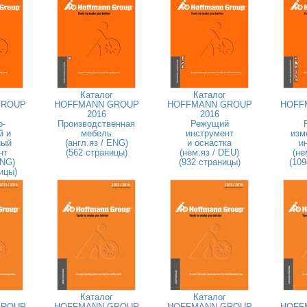
Каталог
Каталог
GROUP
HOFFMANN GROUP
HOFFMANN GROUP
HOFF
2016
2016
о-
Производственная
Режущий
й и
мебель
инструмент
изм
ный
(англ.яз / ENG)
и оснастка
и
нт
(562 страницы)
(нем.яз / DEU)
(не
ENG)
(932 страницы)
(109
ицы)
Каталог
Каталог
GROUP
HOFFMANN GROUP
HOFFMANN GROUP
HOFF