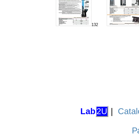
132
Lab
2U
|
Catal
Р