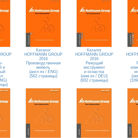
Каталог
Каталог
GROUP
HOFFMANN GROUP
HOFFMANN GROUP
HOFF
2016
2016
о-
Производственная
Режущий
й и
мебель
инструмент
изм
ный
(англ.яз / ENG)
и оснастка
и
нт
(562 страницы)
(нем.яз / DEU)
(не
ENG)
(932 страницы)
(109
ицы)