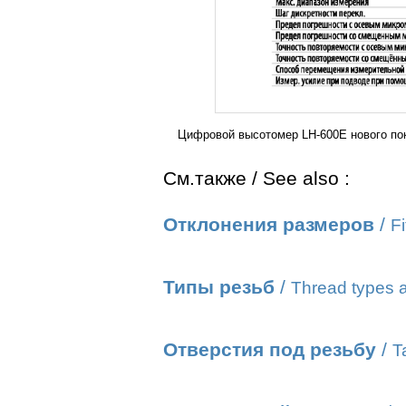
Цифровой высотомер LH-600E нового пок
См.также / See also :
Отклонения размеров
/
Fi
Типы резьб
/
Thread types a
Отверстия под резьбу
/
T