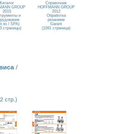
Каталог
Справочник
MANN GROUP
HOFFMANN GROUP
2015
2012
трументы и
Обработка
орудование
резанием
п.яз / SPA)
Garant
3 страницы)
(1091 страница)
виса
/
 стр.)