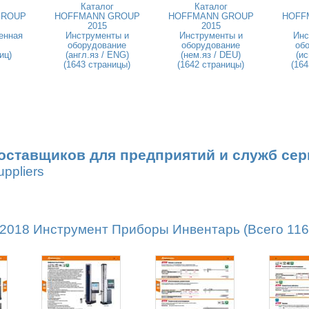
Каталог
Каталог
GROUP
HOFFMANN GROUP
HOFFMANN GROUP
HOFF
2015
2015
енная
Инструменты и
Инструменты и
Инс
оборудование
оборудование
об
иц)
(англ.яз / ENG)
(нем.яз / DEU)
(ис
(1643 страницы)
(1642 страницы)
(164
оставщиков для предприятий и служб сер
uppliers
18 Инструмент Приборы Инвентарь (Всего 1162