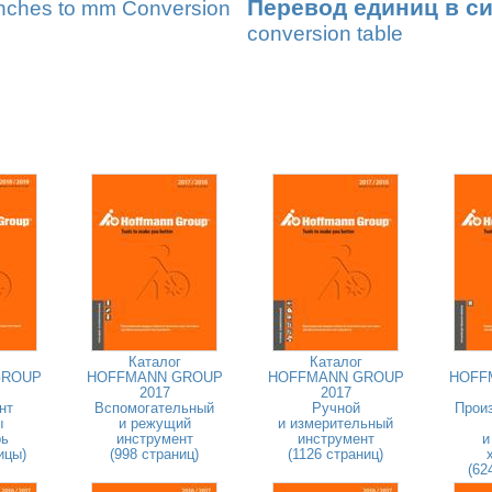
Перевод единиц в с
nches to mm Conversion
conversion table
Каталог
Каталог
GROUP
HOFFMANN GROUP
HOFFMANN GROUP
HOFF
2017
2017
нт
Вспомогательный
Ручной
Прои
ы
и режущий
и измерительный
рь
инструмент
инструмент
и
ицы)
(998 страниц)
(1126 страниц)
(62