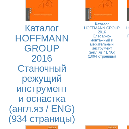
Каталог
Каталог
HOFFMANN GROUP
H
2016
HOFFMANN
Слесарно-
монтажный и
мерительный
GROUP
инструмент
(англ.яз / ENG)
2016
(1094 страницы)
Станочный
режущий
инструмент
и оснастка
(англ.яз / ENG)
(934 страницы)