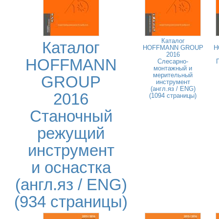
Каталог
Каталог
HOFFMANN GROUP
H
2016
HOFFMANN
Слесарно-
монтажный и
мерительный
GROUP
инструмент
(англ.яз / ENG)
2016
(1094 страницы)
Станочный
режущий
инструмент
и оснастка
(англ.яз / ENG)
(934 страницы)