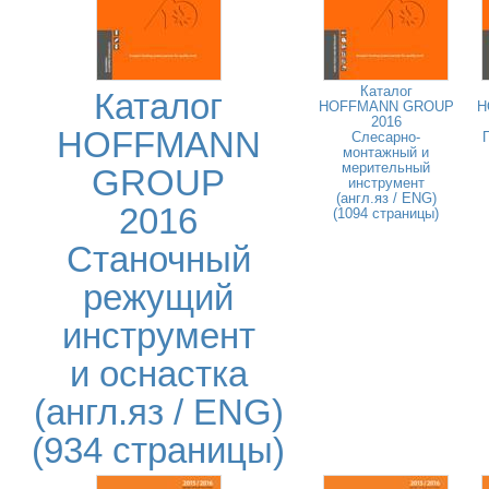
Каталог
Каталог
HOFFMANN GROUP
H
2016
HOFFMANN
Слесарно-
монтажный и
мерительный
GROUP
инструмент
(англ.яз / ENG)
2016
(1094 страницы)
Станочный
режущий
инструмент
и оснастка
(англ.яз / ENG)
(934 страницы)