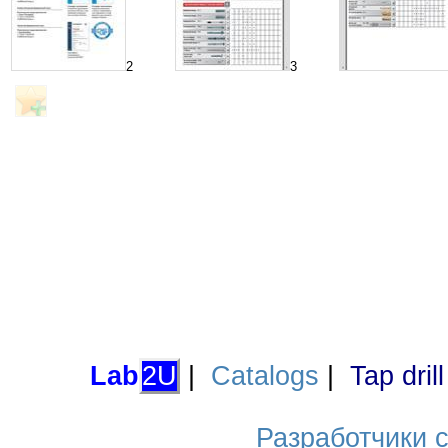
2
3
Lab
2U
|
Catalogs
|
Tap dril
Разработчики са