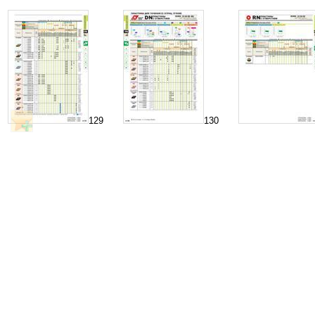
129
130