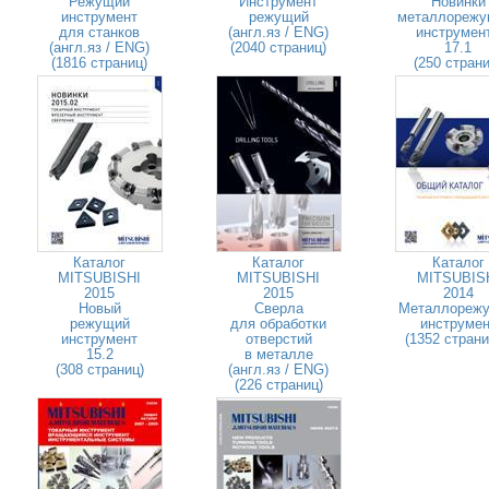
Режущий
Инструмент
Новинки
инструмент
режущий
металлорежу
для станков
(англ.яз / ENG)
инструмен
(англ.яз / ENG)
(2040 страниц)
17.1
(1816 страниц)
(250 страни
Каталог
Каталог
Каталог
MITSUBISHI
MITSUBISHI
MITSUBIS
2015
2015
2014
Новый
Сверла
Металлореж
режущий
для обработки
инструмен
инструмент
отверстий
(1352 стран
15.2
в металле
(308 страниц)
(англ.яз / ENG)
(226 страниц)