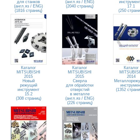
для станков
(англ.яз / ENG)
инструмен
(англ.яз / ENG)
(2040 страниц)
17.1
(1816 страниц)
(250 страни
Каталог
Каталог
Каталог
MITSUBISHI
MITSUBISHI
MITSUBIS
2015
2015
2014
Новый
Сверла
Металлореж
режущий
для обработки
инструмен
инструмент
отверстий
(1352 стран
15.2
в металле
(308 страниц)
(англ.яз / ENG)
(226 страниц)