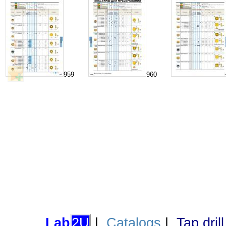
959
960
Lab
2U
|
Catalogs
|
Tap dril