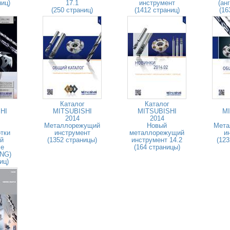
ниц)
17.1
инструмент
(ан
(250 страниц)
(1412 страниц)
(16
Каталог
Каталог
HI
MITSUBISHI
MITSUBISHI
MI
2014
2014
Металлорежущий
Новый
Мета
тки
инструмент
металлорежущий
и
й
(1352 страницы)
инструмент 14.2
(123
ле
(164 страницы)
ENG)
иц)