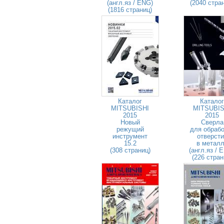
(англ.яз / ENG)
(2040 стра
(1816 страниц)
Каталог
Каталог
MITSUBISHI
MITSUBIS
2015
2015
Новый
Сверла
режущий
для обрабо
инструмент
отверсти
15.2
в метал
(308 страниц)
(англ.яз / 
(226 стран