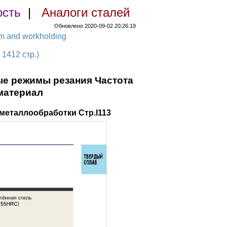
ость
|
Аналоги сталей
Обновлено 2020-09-02 20:26:19
em and workholding
1412 стр.)
ые режимы резания Частота
материал
металлообработки Стр.I113