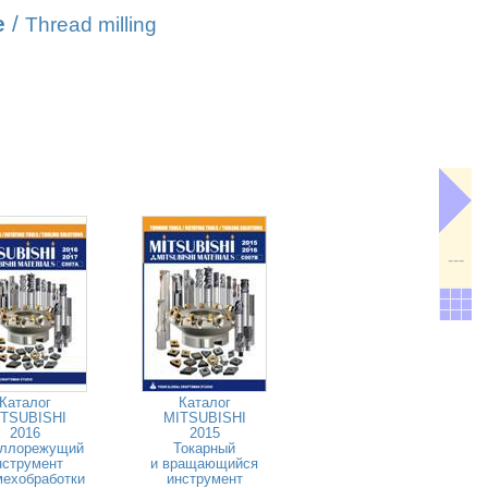
е
/
Thread milling
---
Каталог
Каталог
TSUBISHI
MITSUBISHI
2016
2015
ллорежущий
Токарный
нструмент
и вращающийся
мехобработки
инструмент