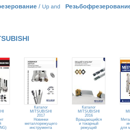
резерование
/
Резьбофрезеровани
Up and
TSUBISHI
Каталог
Каталог
HI
MITSUBISHI
MITSUBISHI
MI
2017
2016
нт
Новинки
Вращающийся
Мета
й
металлорежущего
и токарный
и
ENG)
инструмента
режущий
для 