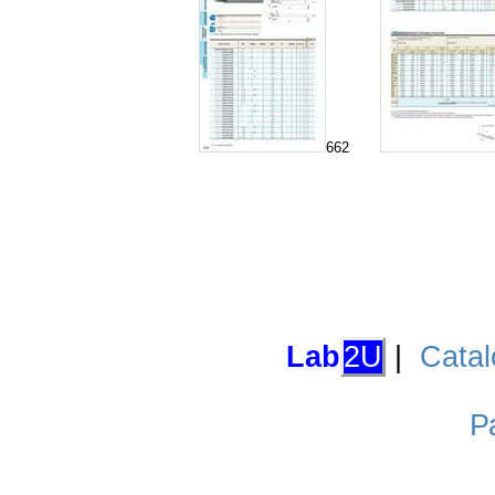
662
Lab
2U
|
Catal
Р