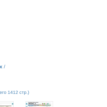
х
/
го 1412 стр.)