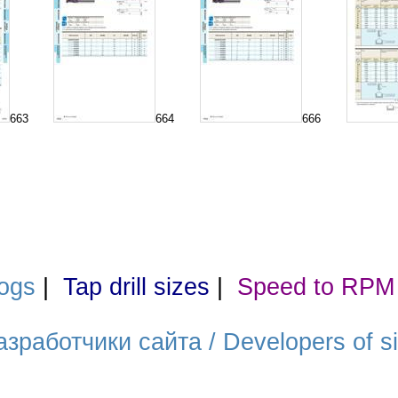
663
664
666
ogs
|
Tap drill sizes
|
Speed to RPM
азработчики сайта / Developers of si