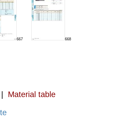
667
668
|
Material table
te