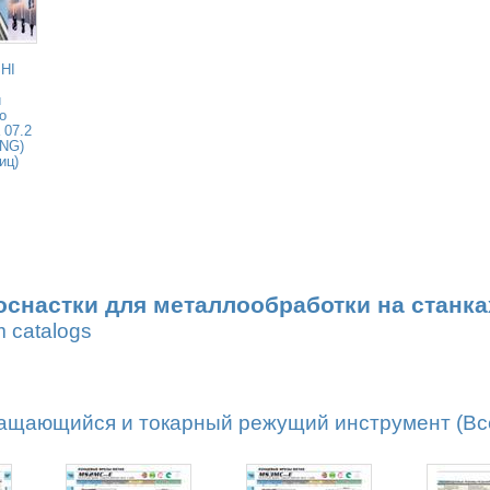
HI
и
о
 07.2
ENG)
иц)
оснастки для металлообработки на станка
m catalogs
ащающийся и токарный режущий инструмент (Все