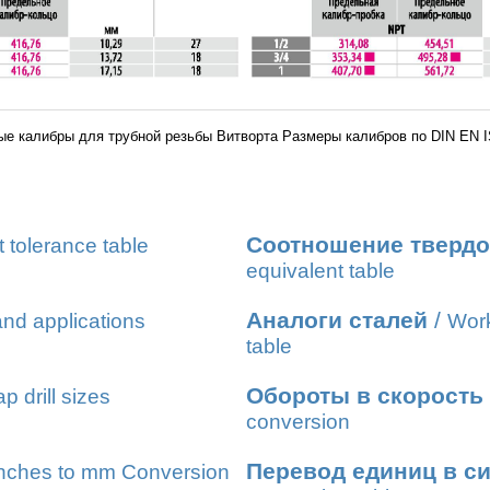
ые калибры для трубной резьбы Витворта Размеры калибров по DIN EN I
Соотношение твердо
t tolerance table
equivalent table
Аналоги сталей
/
nd applications
Work
table
Обороты в скорость
ap drill sizes
conversion
Перевод единиц в с
nches to mm Conversion