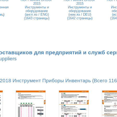
2015
2015
енная
Инструменты и
Инструменты и
Инс
оборудование
оборудование
об
иц)
(англ.яз / ENG)
(нем.яз / DEU)
(ис
(1643 страницы)
(1642 страницы)
(164
оставщиков для предприятий и служб сер
uppliers
18 Инструмент Приборы Инвентарь (Всего 1162