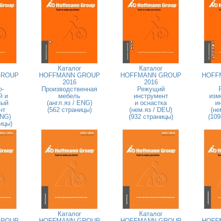
Каталог
Каталог
GROUP
HOFFMANN GROUP
HOFFMANN GROUP
HOFF
2016
2016
о-
Производственная
Режущий
й и
мебель
инструмент
изм
ный
(англ.яз / ENG)
и оснастка
и
нт
(562 страницы)
(нем.яз / DEU)
(не
ENG)
(932 страницы)
(109
ицы)
Каталог
Каталог
GROUP
HOFFMANN GROUP
HOFFMANN GROUP
HOFF