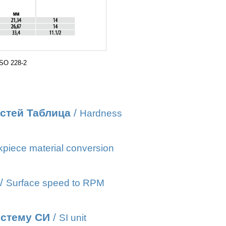
SO 228-2
стей Таблица
/
Hardness
piece material conversion
/
Surface speed to RPM
истему СИ
/
SI unit