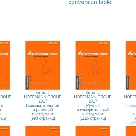
conversion table
Каталог
Каталог
GROUP
HOFFMANN GROUP
HOFFMANN GROUP
HOFF
2017
2017
нт
Вспомогательный
Ручной
Прои
ы
и режущий
и измерительный
рь
инструмент
инструмент
и
ицы)
(998 страниц)
(1126 страниц)
(62