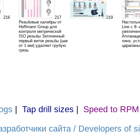
216
217
219
Резьбовые калибры от
Настольн
Hoffmann Group для
Line с 8-
контроля метрической
увеличе
ISO резьбы Заточенный
Апланаци
первый виток резьбы (шаг
линз, ус
от 1 мм) удаляет грубую
царапань
грязь
ogs
|
Tap drill sizes
|
Speed to RPM
азработчики сайта / Developers of si