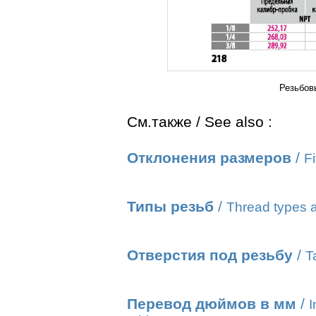
Резьбов
См.также / See also :
Отклонения размеров
/
Fi
Типы резьб
/
Thread types a
Отверстия под резьбу
/
T
Перевод дюймов в мм
/
I