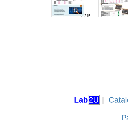
215
Lab
2U
|
Catal
Р