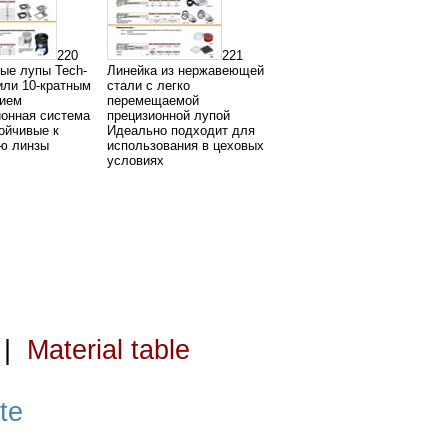
220
221
ые лупы Tech-
Линейка из нержавеющей
 или 10-кратным
стали с легко
нием
перемещаемой
онная система
прецизионной лупой
тойчивые к
Идеально подходит для
ю линзы
использования в цеховых
условиях
|
Material table
te