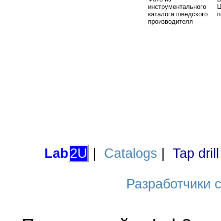
инструментального
Ц
каталога шведского
п
производителя
Lab
2U
|
Catalogs
|
Tap dril
Разработчики са