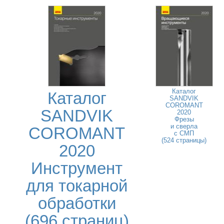
Каталог
Каталог
SANDVIK
COROMANT
SANDVIK
2020
Фрезы
и сверла
COROMANT
с СМП
(524 страницы)
2020
Инструмент
для токарной
обработки
(696 страниц)