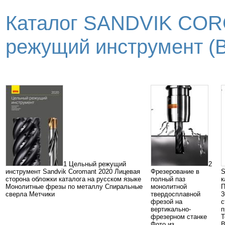
Каталог SANDVIK CO
режущий инструмент (Вс
1 Цельный режущий
2
инструмент Sandvik Coromant 2020 Лицевая
Фрезерование в
S
сторона обложки каталога на русском языке
полный паз
к
Монолитные фрезы по металлу Спиральные
монолитной
П
сверла Метчики
твердосплавной
3
фрезой на
с
вертикально-
п
фрезерном станке
Т
Фото из
В