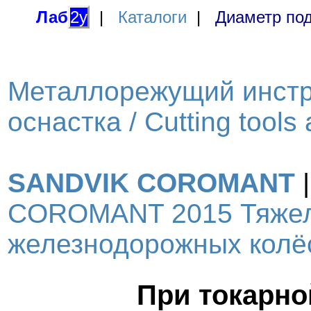
Лаб
2у
|
Каталоги
|
Диаметр под
Металлорежущий инстр
оснастка / Cutting tools
SANDVIK COROMANT
COROMANT 2015 Тяжел
железнодорожных колёс 
При токарно