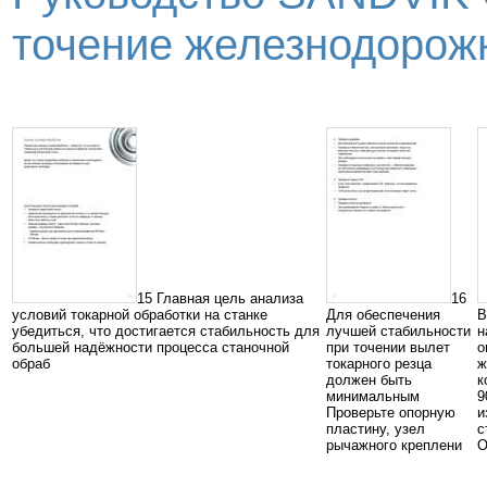
точение железнодорожны
15 Главная цель анализа
16
условий токарной обработки на станке
Для обеспечения
В
убедиться, что достигается стабильность для
лучшей стабильности
н
большей надёжности процесса станочной
при точении вылет
о
обраб
токарного резца
ж
должен быть
к
минимальным
9
Проверьте опорную
и
пластину, узел
с
рычажного креплени
О