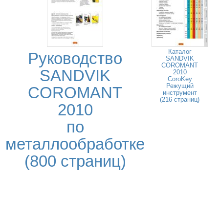
Каталог
Руководство
SANDVIK
COROMANT
SANDVIK
2010
CoroKey
Режущий
COROMANT
инструмент
(216 страниц)
2010
по
металлообработке
(800 страниц)