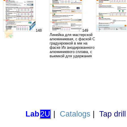
148
149
Линейка для мастерской
алюминиевая, с фаской С
градуировкой в мм на
фаске Из анодированного
алюминиевого сплава, с
выемкой для удержания
Lab
2U
|
Catalogs
|
Tap dril