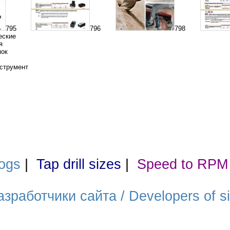
795
796
798
еские
я
пок
струмент
ogs
|
Tap drill sizes
|
Speed to RPM
азработчики сайта / Developers of si