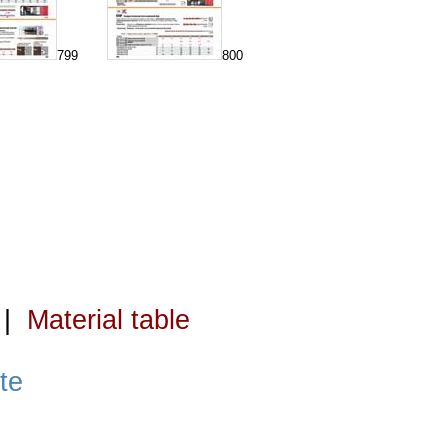
799
800
|
Material table
te