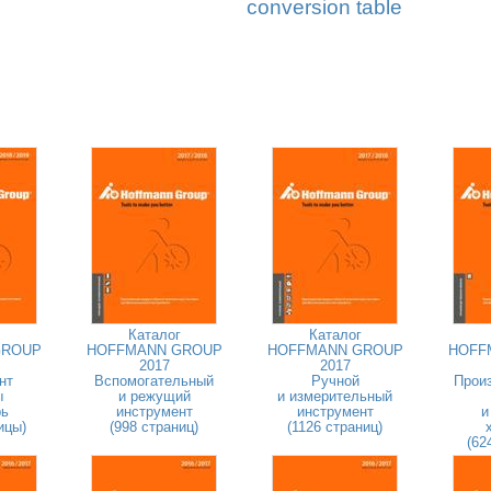
conversion table
Каталог
Каталог
GROUP
HOFFMANN GROUP
HOFFMANN GROUP
HOFF
2017
2017
нт
Вспомогательный
Ручной
Прои
ы
и режущий
и измерительный
рь
инструмент
инструмент
и
ицы)
(998 страниц)
(1126 страниц)
(62