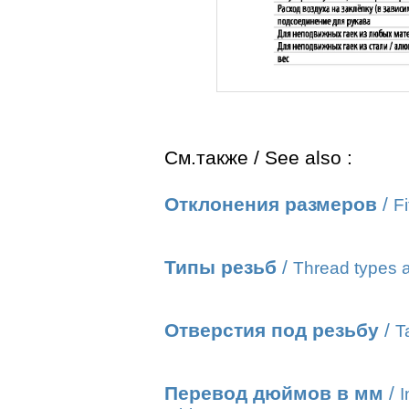
См.также / See also :
Отклонения размеров
/
Fi
Типы резьб
/
Thread types a
Отверстия под резьбу
/
T
Перевод дюймов в мм
/
I