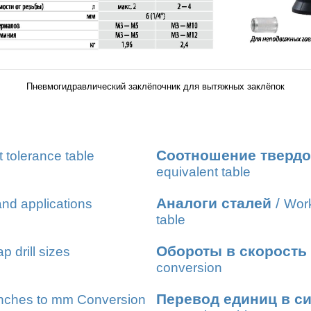
Пневмогидравлический заклёпочник для вытяжных заклёпок
Соотношение твердо
t tolerance table
equivalent table
Аналоги сталей
/
nd applications
Work
table
Обороты в скорость
ap drill sizes
conversion
Перевод единиц в с
nches to mm Conversion