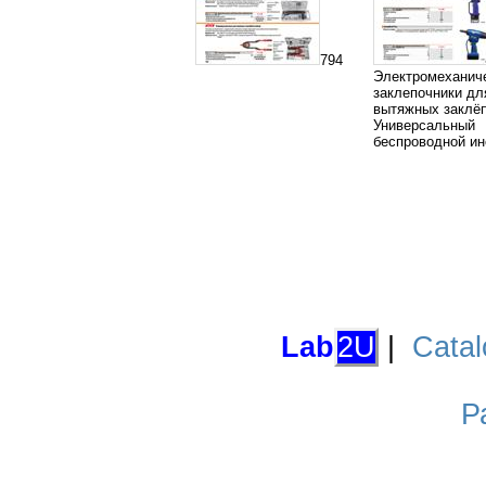
794
Электромеханич
заклепочники дл
вытяжных заклё
Универсальный
беспроводной ин
Lab
2U
|
Catal
Р