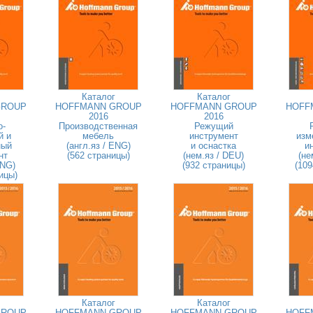
Каталог
Каталог
GROUP
HOFFMANN GROUP
HOFFMANN GROUP
HOFF
2016
2016
о-
Производственная
Режущий
й и
мебель
инструмент
изм
ный
(англ.яз / ENG)
и оснастка
и
нт
(562 страницы)
(нем.яз / DEU)
(не
ENG)
(932 страницы)
(109
ицы)
Каталог
Каталог
GROUP
HOFFMANN GROUP
HOFFMANN GROUP
HOFF