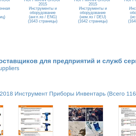
2015
2015
енная
Инструменты и
Инструменты и
Инс
оборудование
оборудование
об
иц)
(англ.яз / ENG)
(нем.яз / DEU)
(ис
(1643 страницы)
(1642 страницы)
(164
оставщиков для предприятий и служб сер
uppliers
18 Инструмент Приборы Инвентарь (Всего 1162