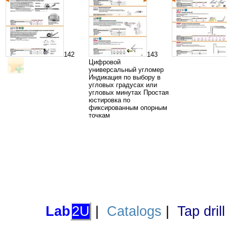
142
143
Цифровой
универсальный угломер
Индикация по выбору в
угловых градусах или
угловых минутах Простая
юстировка по
фиксированным опорным
точкам
Lab
2U
|
Catalogs
|
Tap dril