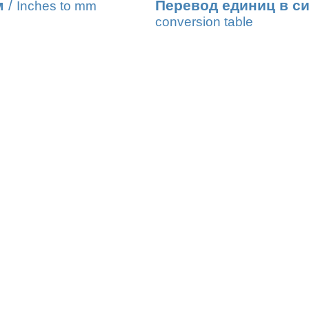
м
/
Перевод единиц в с
Inches to mm
conversion table