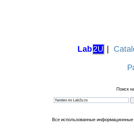
Lab
2U
|
Catal
Р
Поиск н
Все использованные информационные ма