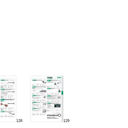
128
129