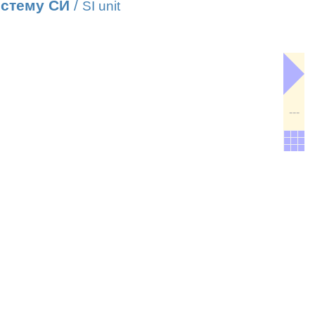
истему СИ
/
SI unit
---