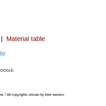
|
Material table
te
 GOOGLE:
ll copyrights remain by their owners.