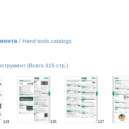
умента
/
Hand tools catalogs
трумент (Всего 315 стр.)
124
125
127