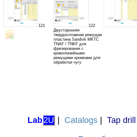
121
122
Двусторонняя
твердосплавная режущая
пластина Sandvik MKTC
TNAF / TNKF для
фрезерования с
криволинейными
режущими кромками для
обработки чугу
Lab
2U
|
Catalogs
|
Tap dril