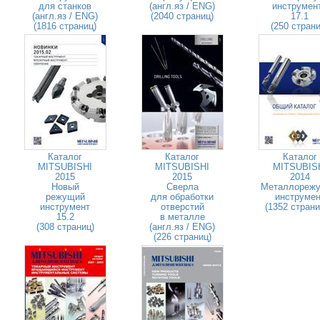
для станков
(англ.яз / ENG)
инструмен
(англ.яз / ENG)
(2040 страниц)
17.1
(1816 страниц)
(250 страни
Каталог
Каталог
Каталог
MITSUBISHI
MITSUBISHI
MITSUBIS
2015
2015
2014
Новый
Сверла
Металлореж
режущий
для обработки
инструмен
инструмент
отверстий
(1352 стран
15.2
в металле
(308 страниц)
(англ.яз / ENG)
(226 страниц)