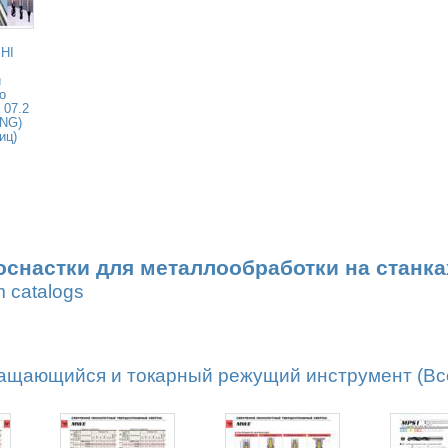
HI
и
о
 07.2
ENG)
иц)
оснастки для металлообработки на станка
m catalogs
ащающийся и токарный режущий инструмент (Все