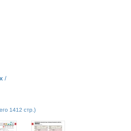
х
/
го 1412 стр.)