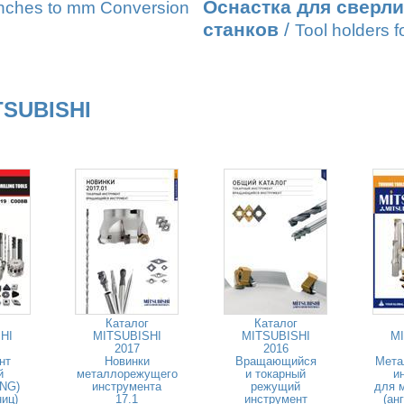
Оснастка для сверл
nches to mm Conversion
станков
/
Tool holders fo
TSUBISHI
Каталог
Каталог
HI
MITSUBISHI
MITSUBISHI
MI
2017
2016
нт
Новинки
Вращающийся
Мета
й
металлорежущего
и токарный
и
ENG)
инструмента
режущий
для 
ниц)
17.1
инструмент
(ан