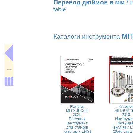
Перевод дюймов в мм
/
I
table
MI
Каталоги инструмента
---
Каталог
Каталог
MITSUBISHI
MITSUBIS
2020
2018
Режущий
Инструме
инструмент
режущи
для станков
(англ.яз / 
(англ.яз / ENG)
(2040 стра