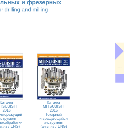
ильных и фрезерных
r drilling and milling
---
Каталог
Каталог
TSUBISHI
MITSUBISHI
2016
2015
ллорежущий
Токарный
нструмент
и вращающийся
мехобработки
инструмент
гл.яз / ENG)
(англ.яз / ENG)