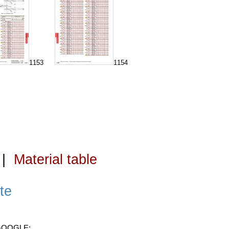
1153
1154
|
Material table
te
 GOOGLE: