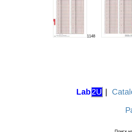
1148
Lab
2U
|
Catal
Р
Поиск н