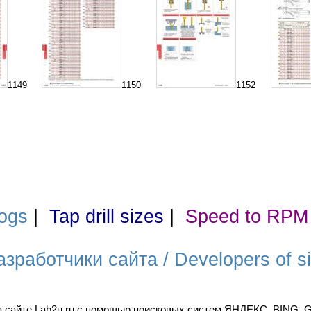
1149
1150
1152
ogs
|
Tap drill sizes
|
Speed to RPM
азработчики сайта / Developers of si
а сайте Lab2u.ru с помощью поисковых систем ЯНДЕКС, BING,