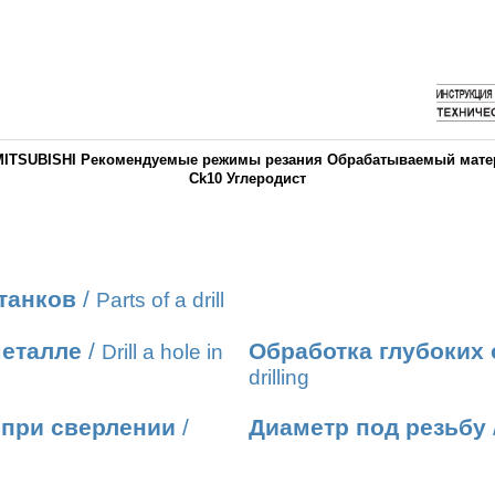
ITSUBISHI Рекомендуемые режимы резания Обрабатываемый матери
Ck10 Углеродист
танков
/
Parts of a drill
металле
/
Обработка глубоких 
Drill a hole in
drilling
 при сверлении
/
Диаметр под резьбу