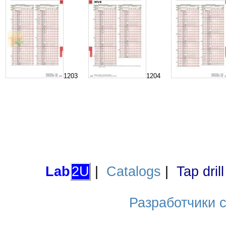
1203
1204
Lab
2U
|
Catalogs
|
Tap dril
Разработчики са