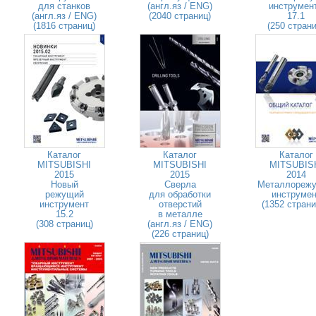
для станков
(англ.яз / ENG)
инструмен
(англ.яз / ENG)
(2040 страниц)
17.1
(1816 страниц)
(250 страни
Каталог
Каталог
Каталог
MITSUBISHI
MITSUBISHI
MITSUBIS
2015
2015
2014
Новый
Сверла
Металлореж
режущий
для обработки
инструмен
инструмент
отверстий
(1352 стран
15.2
в металле
(308 страниц)
(англ.яз / ENG)
(226 страниц)