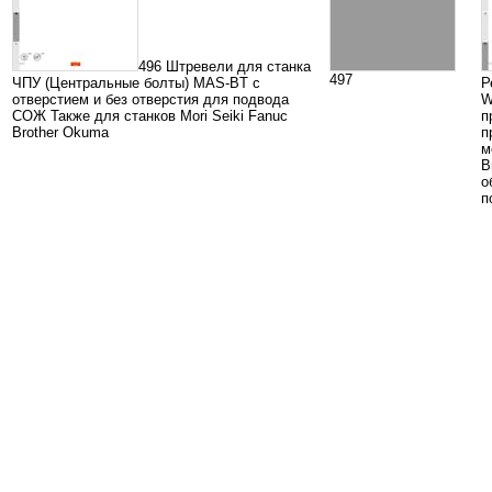
496 Штревели для станка
497
ЧПУ (Центральные болты) MAS-BT с
Р
отверстием и без отверстия для подвода
W
СОЖ Также для станков Mori Seiki Fanuc
п
Brother Okuma
п
м
В
о
п