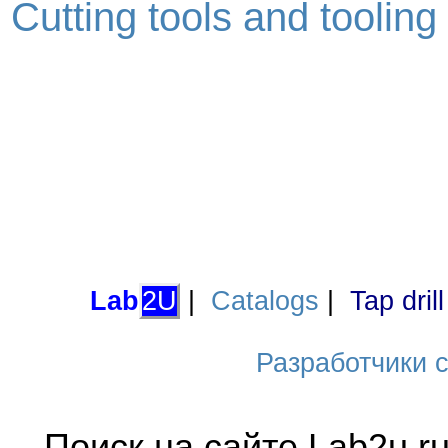
Cutting tools and toolin
Lab
2U
|
Catalogs
|
Tap dril
Разработчики са
Поиск на сайте Lab2u.r