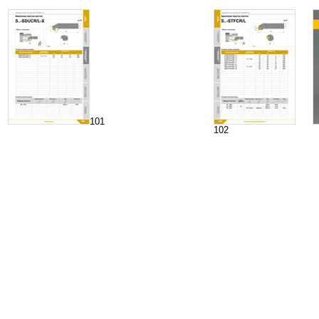
101
102