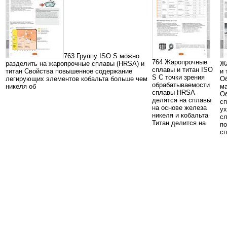
763 Группу ISO S можно
764 Жаропрочные
разделить на жаропрочные сплавы (HRSA) и
Ж
сплавы и титан ISO
титан Свойства повышенное содержание
и 
S С точки зрения
легирующих элементов кобальта больше чем
О
обрабатываемости
никеля об
м
сплавы HRSA
О
делятся на сплавы
с
на основе железа
ух
никеля и кобальта
с
Титан делится на
п
сп