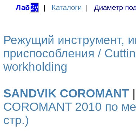
Лаб
2у
|
Каталоги
|
Диаметр под
Режущий инструмент, и
приспособления / Cutting
workholding
SANDVIK COROMANT
COROMANT 2010 по мет
стр.)