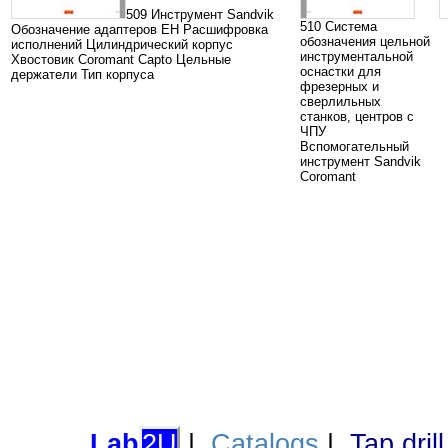
509 Инструмент Sandvik
510 Система
Обозначение адаптеров EH Расшифровка
обозначения цельной
исполнений Цилиндрический корпус
инструментальной
Хвостовик Coromant Capto Цельные
оснастки для
держатели Тип корпуса
фрезерных и
сверлильных
станков, центров с
ЧПУ
Вспомогательный
инструмент Sandvik
Coromant
Lab
2U
|
Catalogs
|
Tap dril