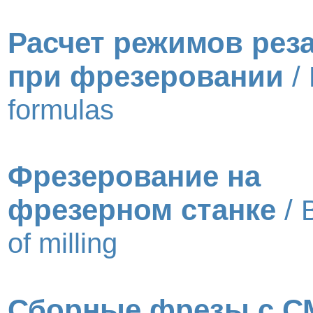
Расчет режимов рез
при фрезеровании
/
formulas
Фрезерование на
фрезерном станке
/
of milling
Сборные фрезы с С