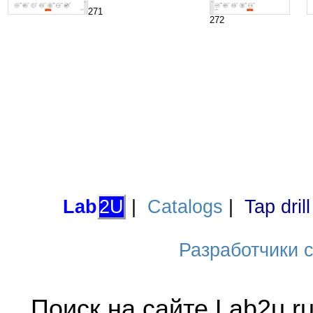
271
272
Lab
2U
|
Catalogs
|
Tap dril
Разработчики са
Поиск на сайте Lab2u.r