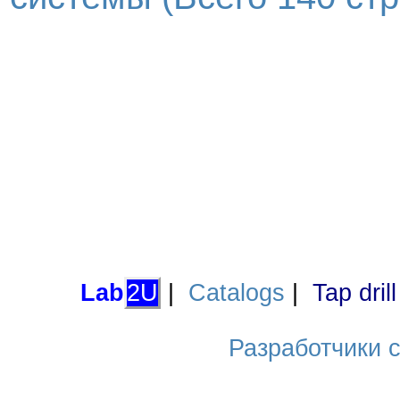
Lab
2U
|
Catalogs
|
Tap dril
Разработчики са