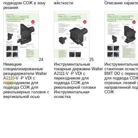
подводом СОЖ в зону
жёсткости
Описание характ
резания
24
25
Немецкие
Инструментальные
Инструментальна
специализированные
токарные державки Walter
станочная оснаст
резцедержатели Walter
A2111-V -P VDI с
BMT DO с перехо
A2110-V -P VDI с
переходником для
для подвода СО
переходником для
подвода СОЖ для
отрезных лезвий 
подвода СОЖ для
револьверной головки
направленной по
револьверных головок с
Инструментальная
СОЖ
вертикальной осью
оснастка