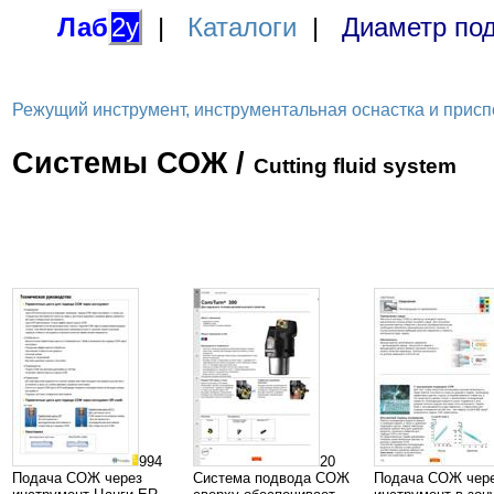
Лаб
2у
|
Каталоги
|
Диаметр под
Режущий инструмент, инструментальная оснастка и приспосо
Системы СОЖ /
Cutting fluid system
994
20
Подача СОЖ через
Система подвода СОЖ
Подача СОЖ чер