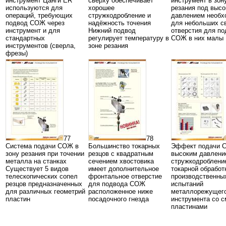
инструмент Цанги ER
сверху обеспечивает
инструмент в зон
используются для
хорошее
резания под выс
операций, требующих
стружкодробление и
давлением необх
подвод СОЖ через
надёжность точения
для небольших св
инструмент и для
Нижний подвод
отверстия для по
стандартных
регулирует температуру в
СОЖ в них малы
инструментов (сверла,
зоне резания
фрезы)
77
78
Система подачи СОЖ в
Большинство токарных
Эффект подачи 
зону резания при точении
резцов с квадратным
высоким давлени
металла на станках
сечением хвостовика
стружкодроблени
Существует 5 видов
имеет дополнительное
токарной обработ
телескопических сопел
фронтальное отверстие
производственны
резцов предназначенных
для подвода СОЖ
испытаний
для различных геометрий
расположенное ниже
металлорежущег
пластин
посадочного гнезда
инструмента со 
пластинами